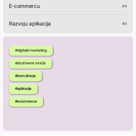
E-commercu
04
Razvoju aplikacija
05
#digitalni marketing
#društvene mreže
#brendiranje
#aplikacije
#ecommerce