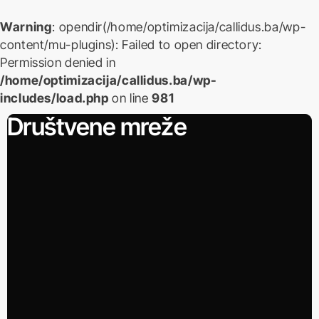
Warning
: opendir(/home/optimizacija/callidus.ba/wp-
content/mu-plugins): Failed to open directory:
Permission denied in
/home/optimizacija/callidus.ba/wp-
includes/load.php
on line
981
Skip
Društvene mreže
to
content