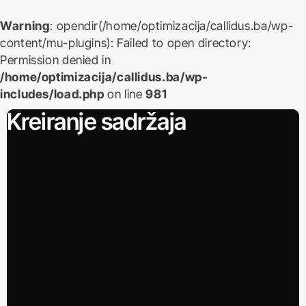
Warning
: opendir(/home/optimizacija/callidus.ba/wp-
content/mu-plugins): Failed to open directory:
Permission denied in
/home/optimizacija/callidus.ba/wp-
includes/load.php
on line
981
Skip
Kreiranje sadržaja
to
content