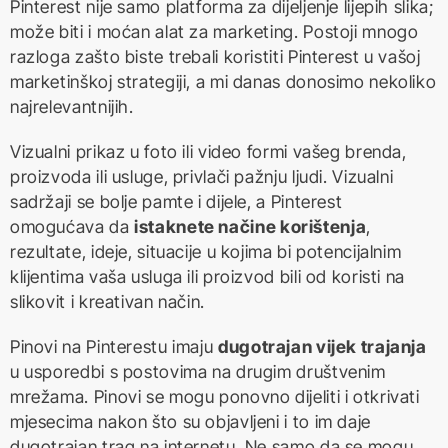
Pinterest nije samo platforma za dijeljenje lijepih slika;
može biti i moćan alat za marketing. Postoji mnogo
razloga zašto biste trebali koristiti Pinterest u vašoj
marketinškoj strategiji, a mi danas donosimo nekoliko
najrelevantnijih.
Vizualni prikaz u foto ili video formi vašeg brenda,
proizvoda ili usluge, privlači pažnju ljudi. Vizualni
sadržaji se bolje pamte i dijele, a Pinterest
omogućava da
istaknete načine korištenja
,
rezultate, ideje, situacije u kojima bi potencijalnim
klijentima vaša usluga ili proizvod bili od koristi na
slikovit i kreativan način.
Pinovi na Pinterestu imaju
dugotrajan vijek trajanja
u usporedbi s postovima na drugim društvenim
mrežama. Pinovi se mogu ponovno dijeliti i otkrivati
mjesecima nakon što su objavljeni i to im daje
dugotrajan trag na internetu. Ne samo da se mogu