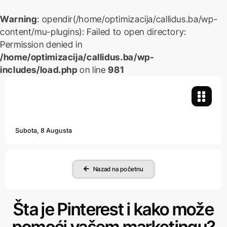
Warning
: opendir(/home/optimizacija/callidus.ba/wp-
content/mu-plugins): Failed to open directory:
Permission denied in
/home/optimizacija/callidus.ba/wp-
includes/load.php
on line
981
Skip
to
content
Subota, 8 Augusta
Nazad na početnu
Šta je Pinterest i kako može
pomoći vašem marketingu?