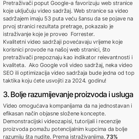
Pretraživači poput Google-a favorizuju web stranice
koje uključuju video sadržaj. Web stranice sa video
sadržajem imaju 53 puta veću šansu da se pojave na
prvoj stranici rezultata pretrage, pokazalo je
istraživanje koje je proveo Forrester.
Kvalitetni video sadržaji povećavaju vrijeme koje
korisnici provode na našoj web stranici, što
pretraživači prepoznaju kao indikator relevantnosti i
kvaliteta. Ako Google voli video sadržaj, neka video
SEO ili optimizacija video sadržaja bude jedna od top
taktika koju ćete usvojiti za 2024. godinu!
3. Bolje razumijevanje proizvoda i usluga
Video omogućava kompanijama da na jednostavan i
efikasan način objasne složene koncepte.
Demonstracijski videozapisi, tutorijali i recenzije
proizvoda pomažu potencijalnim kupcima da bolje
razumiju šta nudite. Prema istraživanjima,
73%