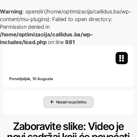
Warning
: opendir(/home/optimizacija/callidus.ba/wp-
content/mu-plugins): Failed to open directory:
Permission denied in
/home/optimizacija/callidus.ba/wp-
includes/load.php
on line
981
Skip
to
content
Ponedjeljak, 10 Augusta
Nazad na početnu
Zaboravite slike: Video je
novi sadržaj koji će povećati