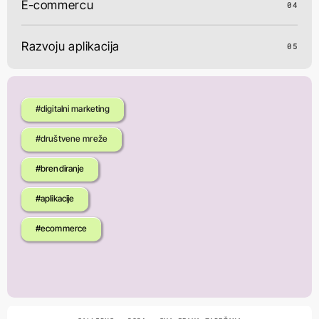
E-commercu
04
Razvoju aplikacija
05
#digitalni marketing
#društvene mreže
#brendiranje
#aplikacije
#ecommerce